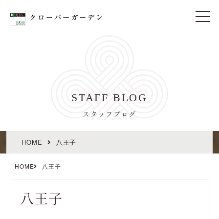
t
o
g
g
l
e
n
a
v
i
STAFF BLOG
g
a
t
スタッフブログ
i
o
n
HOME
八王子
HOME
八王子
八王子