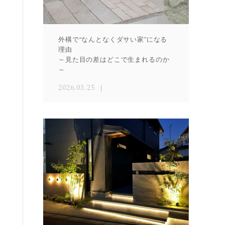
外構で“なんとなくダサい家”になる
理由
～見た目の差はどこで生まれるのか
～
2026.03.25