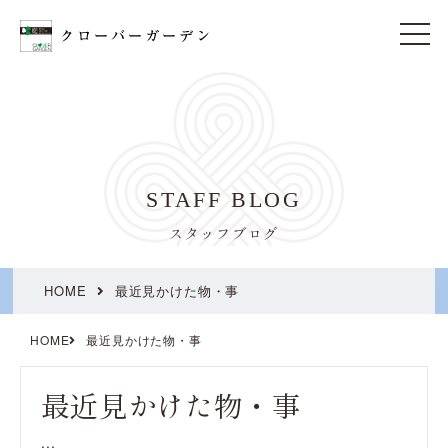
t
o
g
g
l
e
n
a
v
i
STAFF BLOG
g
a
t
スタッフブログ
i
o
n
HOME
最近見かけた物・事
HOME
最近見かけた物・事
最近見かけた物・事
...