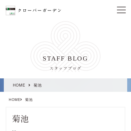
t
o
g
g
l
e
n
a
v
i
STAFF BLOG
g
a
t
スタッフブログ
i
o
n
HOME
菊池
HOME
菊池
菊池
...