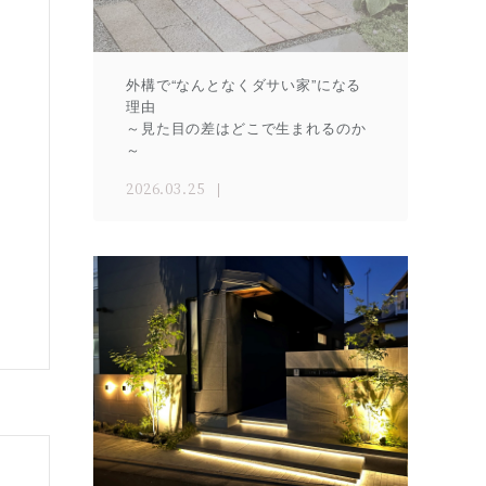
外構で“なんとなくダサい家”になる
理由
～見た目の差はどこで生まれるのか
～
2026.03.25