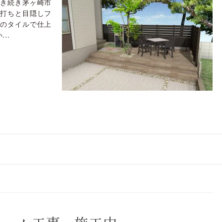
引き続き茅ヶ崎市
荒打ちと目隠しフ
調のタイルで仕上
..