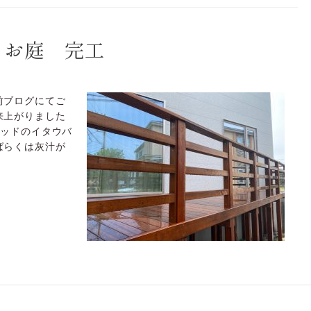
るお庭 完工
前ブログにてご
来上がりました
ウッドのイタウバ
ばらくは灰汁が