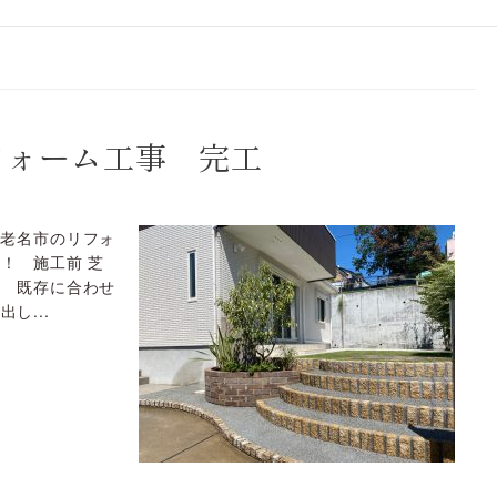
フォーム工事 完工
海老名市のリフォ
！ 施工前 芝
。 既存に合わせ
し...