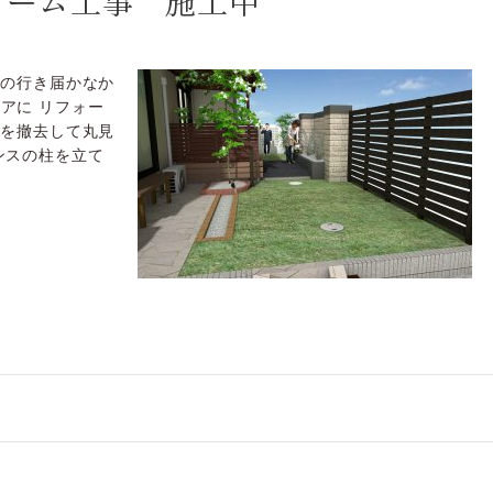
ォーム工事 施工中
手の行き届かなか
アに リフォー
垣を撤去して丸見
ンスの柱を立て